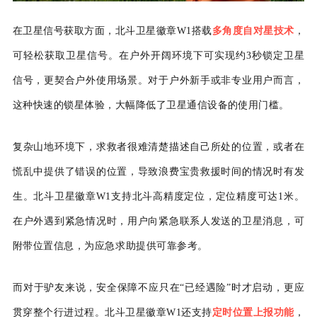
在卫星信号获取方面，
北斗卫星徽章
W1
搭载
多角度自对星技术
，
可
轻松获取卫星信号。
在户外开阔环境
下可实现约
3
秒锁定卫星
信号，
更契合户外使用场景。
对于户外
新手或非专业用户而言，
这种快速的锁星体验，大幅
降低了卫星通信设备的使用门槛
。
复杂山地环境下，
求救者
很难清楚描述自己所处的位置，或者在
慌乱中提供了错误的位置，导致浪费宝贵救援时间的情况时有发
生。北斗卫星徽章
W1
支持北斗高精度定
位，
定位精度可达
1
米
。
在户外遇到紧急情况时，用户向紧急
联系人发送的卫星消息，可
附
带位置信息
，
为应急求助提供可靠参考。
而对于驴友来说，安全保障不应只在
“已经遇险”时才启动，更应
贯穿整个行进过程。北斗卫星徽章
W
1
还
支持
定时位置上报功能
，