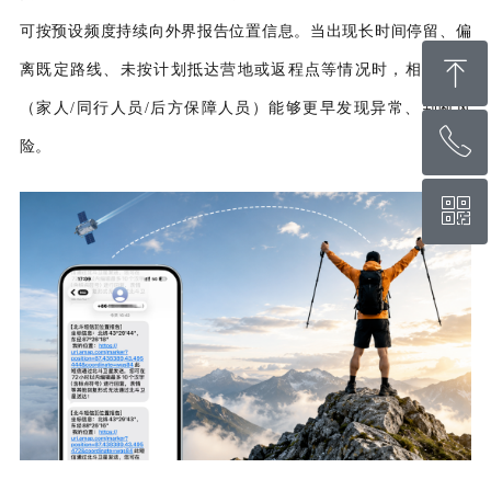
可按预设频度持续向外界报告位置信息。当出现长时间停留、偏
ꁸ
离既定路线、未按计划抵达营地或返程点等情况时，
相关人员
（家人/同行人员/后方保障人员）
能够更早发现异常、判断风
ꂅ
回到顶部
险。
ꀥ
400-822-5331
微信二维码