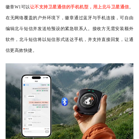
徽章
W1
可以
让不支持卫星通信的手机机型，用上北斗卫星通信
。
在无网络覆盖的户外环境下，徽章通过蓝牙与手机连接，可
自由
编辑
北斗短信
并发送
给
预设的紧急联系人
。接收方无需安装额
外
软件，北斗短信将以短信形式送达手机，并
支持
直接
回复，让通
信更高效快捷。