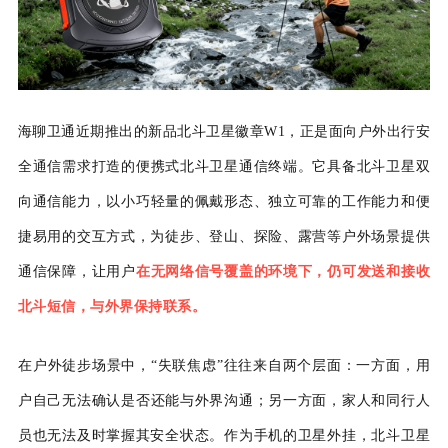
海聊卫通近期推出的新品北斗卫星徽章
W1
，正是面向户外出行安
全通信需求打造的便携式北斗卫星通信终端。它具备北斗卫星双
向通信能力
，
以小巧轻量的佩戴形态、独立可靠的工作能力和便
捷易用的交互方式，为徒步、登山、
探险、
露营等户外场景提供
通信保障，让用户
在无网络信号覆盖
的
环境下，仍可发送和接收
北斗短信
，
与外界保持联系。
在户外徒步场景中，
“失联焦虑”往往来自两个层面：一方面，用
户自己无法确认是否还能
与外界沟通；另一方面，家人和同行人
员也无法及时掌握其安全状态。作为
手机的卫
星外
挂
，北斗卫星