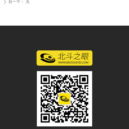
后一个：
无
ꄲ