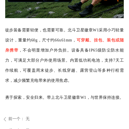
徒步装备需要轻便，也需要可靠。北斗卫星徽章
W1
采用小巧轻量
设计，重量约
60g
，尺寸约
66x61mm
，
可
穿戴、挂包、装包
或随
身携带
，不会明显增加户外负担。设备具备
IP65
级防尘防
水能
力，可满足大部分户外使用场景。
内置
低功耗电池，支持
7
天工
作续航
，可覆盖周末徒
步、长线穿越、露营登山等多种行程需
求，减少频繁充电带来的使用焦虑。
勇于探索，安全归来
。带上北斗卫星徽章
W1，与世界保持连接。
前一个：
无
ꄴ