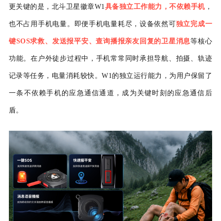
更关键的是，
北斗卫星徽章
W1
具备独立工作能力，不依赖手机
，
也不占用手机电量
。
即便手机电量耗尽，设备依然可
独立完成一
键
SOS
求救
、
发送报平安、
查询播报亲友回复的卫星消息
等核心
功能。在户外徒步
过程
中，手机常常同时承担导航、拍摄、轨迹
记录等任务，电量消耗较快。
W1
的独立运行能力，为用户保留了
一条不依赖手机的应急通信通道，成为关键时刻的应急通信后
盾。